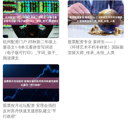
杭州配资门户 25秋新二年级上
股票配资专业 裴祥生——｜
册语文1-8单元看拼音写词语
《环球艺术不朽丰碑奖》国际殿
（电子版可打印）_字词_孩子_
堂级大师_传承_永恒_人类
阅读课文
股票按月论坛配资 安理会强烈
反对苏丹快速支援部队建立“平
行政府”