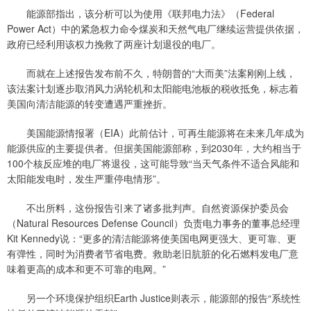
能源部指出，该分析可以为使用《联邦电力法》（Federal
Power Act）中的紧急权力命令煤炭和天然气电厂继续运营提供依据，
政府已经利用该权力挽救了两座计划退役的电厂。
而就在上述报告发布前不久，特朗普的“大而美”法案刚刚上线，
该法案计划逐步取消风力涡轮机和太阳能电池板的税收抵免，标志着
美国向清洁能源的转变遭遇严重挫折。
美国能源情报署（EIA）此前估计，可再生能源将在未来几年成为
能源供应的主要提供者。但据美国能源部称，到2030年，大约相当于
100个核反应堆的电厂将退役，这可能导致“当天气条件不适合风能和
太阳能发电时，发生严重停电情形”。
不出所料，这份报告引来了诸多批判声。自然资源保护委员会
（Natural Resources Defense Council）负责电力事务的董事总经理
Kit Kennedy说：“更多的清洁能源将使美国电网更强大、更可靠、更
有弹性，同时为消费者节省电费。救助老旧肮脏的化石燃料发电厂意
味着更高的成本和更不可靠的电网。”
另一个环境保护组织Earth Justice则表示，能源部的报告“系统性