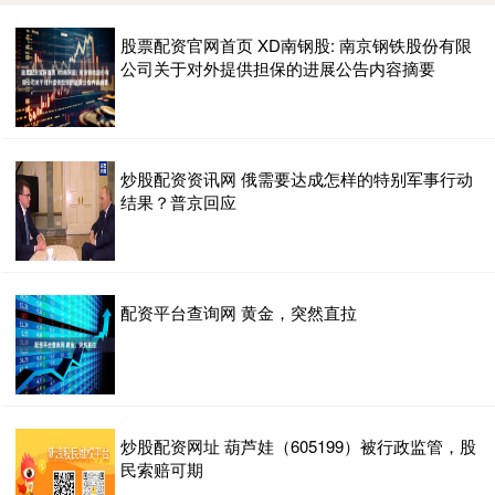
股票配资官网首页 XD南钢股: 南京钢铁股份有限
公司关于对外提供担保的进展公告内容摘要
炒股配资资讯网 俄需要达成怎样的特别军事行动
结果？普京回应
配资平台查询网 黄金，突然直拉
炒股配资网址 葫芦娃（605199）被行政监管，股
民索赔可期