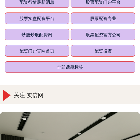
配资行情最新消息
股票配资门户平台
股票实盘配资平台
股票配资专业
炒股炒股配资网
股票配资官方公司
配资门户官网首页
配资投资
全部话题标签
关注 实倍网