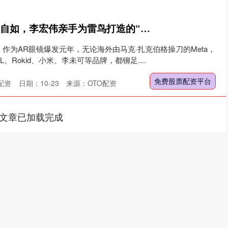
免费股票配资平台 王自如，李宏伟亲手为雷鸟打造的“双刃剑”
） 作为AR眼镜爆发元年，无论海外由马克·扎克伯格操刀的Meta，
、Rokid、小米、李未可等品牌，都铆足....
免费股票配资平台
配资
日期：10-23
来源：OTO配资
文章已加载完成