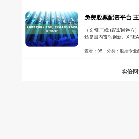
（文/张志峰 编辑/周远方
还是国内雷鸟创新、XREAL
查看：
95
分类：
股票专业
实倍网