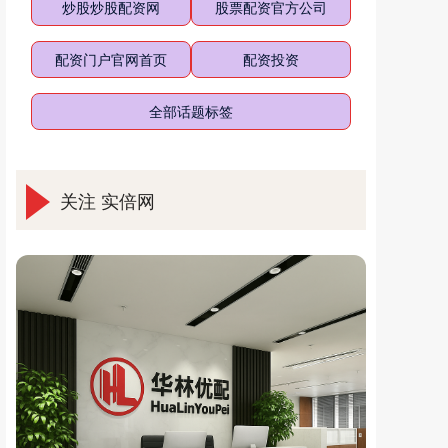
炒股炒股配资网
股票配资官方公司
配资门户官网首页
配资投资
全部话题标签
关注 实倍网