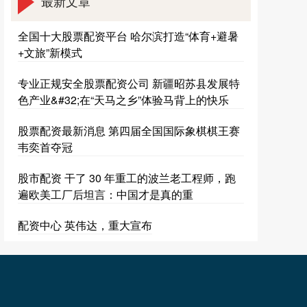
最新文章
全国十大股票配资平台 哈尔滨打造“体育+避暑
+文旅”新模式
专业正规安全股票配资公司 新疆昭苏县发展特
色产业&#32;在“天马之乡”体验马背上的快乐
股票配资最新消息 第四届全国国际象棋棋王赛
韦奕首夺冠
股市配资 干了 30 年重工的波兰老工程师，跑
遍欧美工厂后坦言：中国才是真的重
配资中心 英伟达，重大宣布