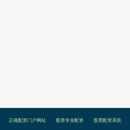
正规配资门户网站
股票专业配资
股票配资系统